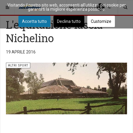
Visitando il nostro sito web, acconsenti all'utilizzo dei cookie per
SEI QUI:
SPORT
ALTRI SPORT
95
NEW ARTICLES
garantirti la migliore esperienza possibile.
L'equitazione lascia
Accetta tutto
Declina tutto
Customize
Nichelino
19 APRILE 2016
ALTRI SPORT