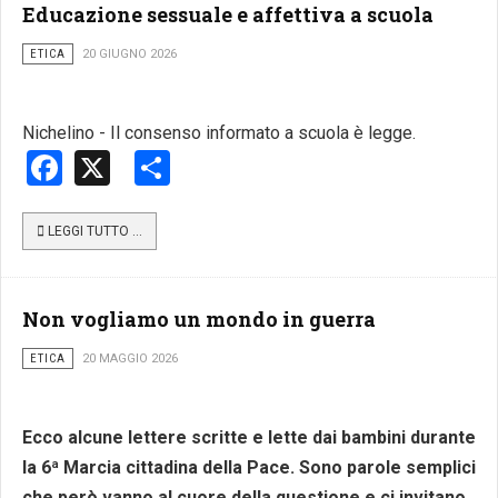
Educazione sessuale e affettiva a scuola
ETICA
20 GIUGNO 2026
Nichelino - Il consenso informato a scuola è legge.
Facebook
X
Share
LEGGI TUTTO …
Non vogliamo un mondo in guerra
ETICA
20 MAGGIO 2026
Ecco alcune lettere scritte e lette dai bambini durante
la 6ª Marcia cittadina della Pace. Sono parole semplici
che però vanno al cuore della questione e ci invitano