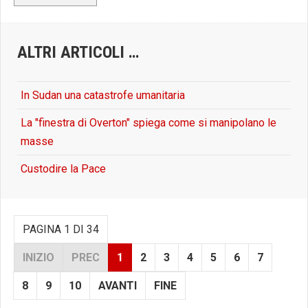
ALTRI ARTICOLI …
In Sudan una catastrofe umanitaria
La "finestra di Overton" spiega come si manipolano le
masse
Custodire la Pace
PAGINA 1 DI 34
INIZIO
PREC
1
2
3
4
5
6
7
8
9
10
AVANTI
FINE