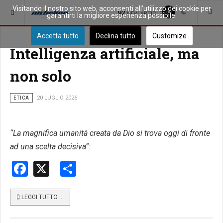
Visitando il nostro sito web, acconsenti all'utilizzo dei cookie per
SEI QUI:
APPROFONDIMENTI
92
NEW ARTICLES
garantirti la migliore esperienza possibile.
Accetta tutto
Declina tutto
Customize
Intelligenza artificiale, ma
non solo
ETICA
20 LUGLIO 2026
“
La magnifica umanità creata da Dio si trova oggi di fronte
ad una scelta decisiva”
:
Facebook
X
Share
LEGGI TUTTO …