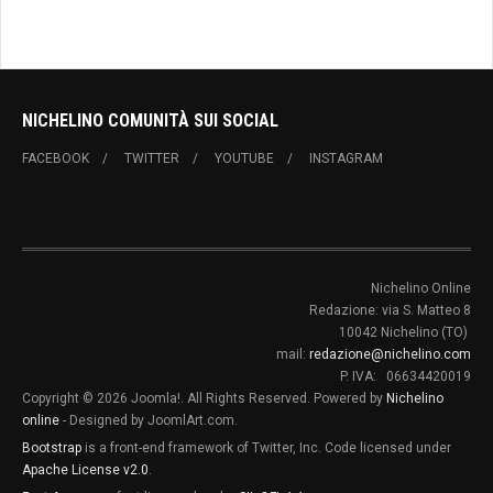
NICHELINO COMUNITÀ SUI SOCIAL
FACEBOOK
TWITTER
YOUTUBE
INSTAGRAM
Nichelino Online
Redazione: via S. Matteo 8
10042 Nichelino (TO)
mail:
redazione@nichelino.com
P. IVA: 06634420019
Copyright © 2026 Joomla!. All Rights Reserved. Powered by
Nichelino
online
- Designed by JoomlArt.com.
Bootstrap
is a front-end framework of Twitter, Inc. Code licensed under
Apache License v2.0
.