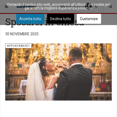
Visitando il nostro sito web, acconsenti all'utilizzo dei cookie per
SEI QUI:
COMUNITÀ
APPUNTAMENTI
91
NEW ARTICLES
garantirti la migliore esperienza possibile.
Sposarsi in chiesa
Accetta tutto
Declina tutto
Customize
30 NOVEMBRE 2025
APPUNTAMENTI