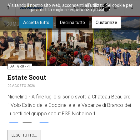
Visitando il nostro sito web, acconsenti all'utilizzo dei cookie per
93
NEW ARTICLES
garantirti la migliore esperienza possibile.
Accetta tutto
Declina tutto
Customize
COMUNITÀ - IN EVIDENZA
DAI GRUPPI
Estate Scout
02 AGOSTO 2026
Nichelino - A fine luglio si sono svolti a Château Beaulard
il Volo Estivo delle Coccinelle e le Vacanze di Branco dei
Lupetti del gruppo scout FSE Nichelino 1.
Facebook
X
Share
LEGGI TUTTO...