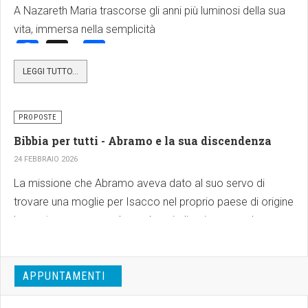
A Nazareth Maria trascorse gli anni più luminosi della sua
vita, immersa nella semplicità
Facebook
X
Share
LEGGI TUTTO...
PROPOSTE
Bibbia per tutti - Abramo e la sua discendenza
24 FEBBRAIO 2026
La missione che Abramo aveva dato al suo servo di
trovare una moglie per Isacco nel proprio paese di origine
ha avuto successo ed eccolo quindi arrivare con la
sposina Rebecca presso l’oasi dove il giovane Isacco si
trova. Il luogo dell’incontro lo conosciamo già: è il pozzo
APPUNTAMENTI
di Lacay-Roi, cioè il pozzo del “Dio che vede”, quello in cui
Dio aveva visto il dolore di Agar e aveva mandato il suo