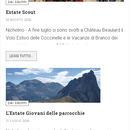
DAI GRUPPI
Estate Scout
02 AGOSTO 2026
Nichelino - A fine luglio si sono svolti a Château Beaulard il
Volo Estivo delle Coccinelle e le Vacanze di Branco dei
Lupetti del gruppo scout FSE Nichelino 1.
Facebook
X
Share
LEGGI TUTTO...
DAI GRUPPI
L'Estate Giovani delle parrocchie
21 LUGLIO 2026