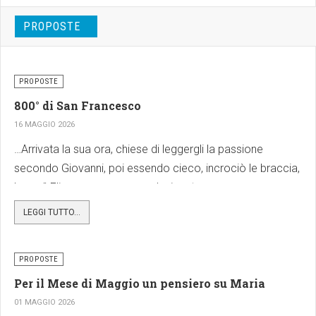
PROPOSTE
PROPOSTE
800° di San Francesco
16 MAGGIO 2026
…Arrivata la sua ora, chiese di leggergli la passione
secondo Giovanni, poi essendo cieco, incrociò le braccia,
benedì Elia suo successore designato,
Facebook
X
Share
LEGGI TUTTO...
PROPOSTE
Per il Mese di Maggio un pensiero su Maria
01 MAGGIO 2026