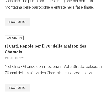
Nichelino - La prima parte della stagione dei campi in
montagna delle parrocchie è entrate nella fase finale.
Facebook
X
Share
LEGGI TUTTO...
DAI GRUPPI
Il Card. Repole per il 70° della Maison des
Chamois
19 LUGLIO 2026
Nichelino - Grande commozione in Valle Stretta: celebrati i
70 anni della Maison des Chamois nel ricordo di don
Paolo Gariglio.
Facebook
X
Share
LEGGI TUTTO...