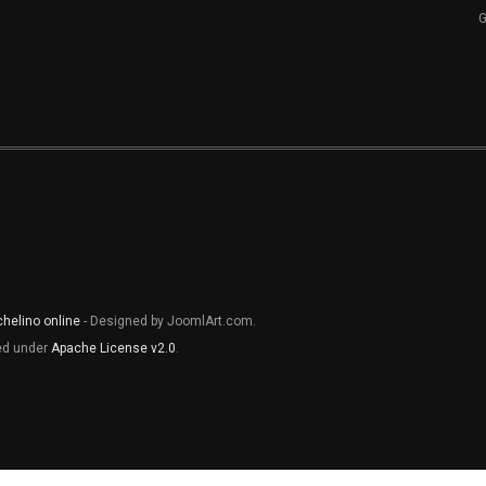
chelino online
- Designed by JoomlArt.com.
sed under
Apache License v2.0
.