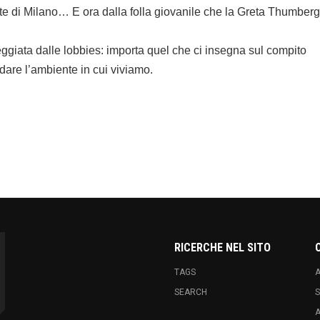
nate di Milano… E ora dalla folla giovanile che la Greta Thumberg
ggiata dalle lobbies: importa quel che ci insegna sul compito
dare l’ambiente in cui viviamo.
k
hare
RICERCHE NEL SITO
TAGS
A
SEARCH
S