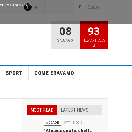
perienza possibile.
08
93
SAB
,
AGO
NEW ARTICLES
SPORT
COME ERAVAMO
MOST READ
LATEST NEWS
ACCADE
OTT 18 2017
"Almeno una targhetta