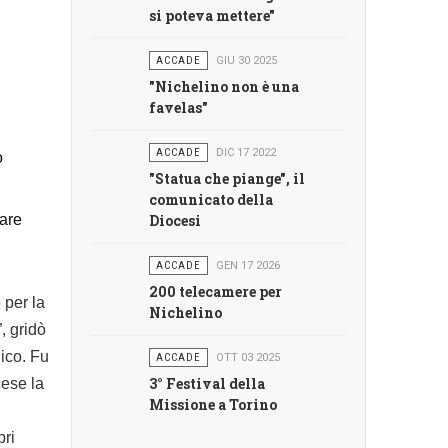
si poteva mettere"
ACCADE
GIU 30 2025
"Nichelino non è una
favelas"
ACCADE
DIC 17 2022
o
"Statua che piange", il
comunicato della
nare
Diocesi
ACCADE
GEN 17 2026
200 telecamere per
 per la
Nichelino
, gridò
gico. Fu
ACCADE
OTT 03 2025
3° Festival della
cese la
Missione a Torino
pri