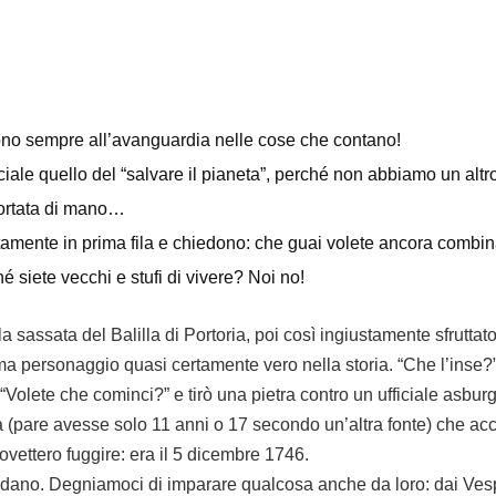
sono sempre all’avanguardia nelle cose che contano!
iale quello del “salvare il pianeta”, perché non abbiamo un altr
ortata di mano…
tamente in prima fila e chiedono: che guai volete ancora combi
hé siete vecchi e stufi di vivere? Noi no!
a sassata del Balilla di Portoria, poi così ingiustamente sfruttato
 personaggio quasi certamente vero nella storia. “Che l’inse?”
a:“Volete che cominci?” e tirò una pietra contro un ufficiale asbur
 (pare avesse solo 11 anni o 17 secondo un’altra fonte) che ac
 dovettero fuggire: era il 5 dicembre 1746.
ondano. Degniamoci di imparare qualcosa anche da loro: dai Ves