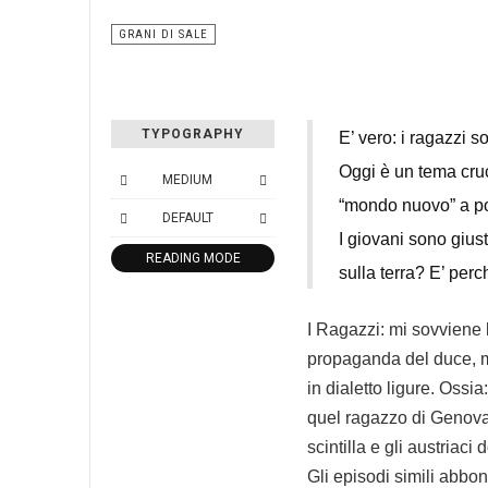
GRANI DI SALE
TYPOGRAPHY
E’ vero: i ragazzi 
Oggi è un tema cruc
MEDIUM
“mondo nuovo” a p
DEFAULT
I giovani sono gius
READING MODE
sulla terra? E’ perc
I Ragazzi: mi sovviene l
propaganda del duce, ma
in dialetto ligure. Ossi
quel ragazzo di Genova
scintilla e gli austriaci
Gli episodi simili abb