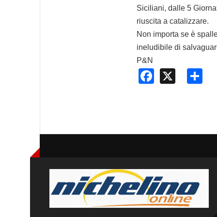
Siciliani, dalle 5 Gior
riuscita a catalizzare.
Non importa se è spalle
ineludibile di salvaguar
P&N
Faceboo
X
S