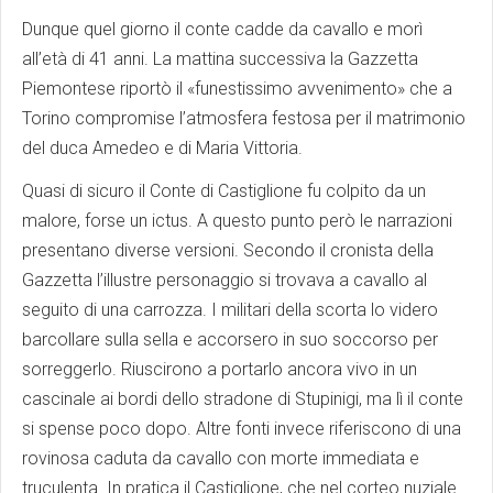
Dunque quel giorno il conte cadde da cavallo e morì
all’età di 41 anni. La mattina successiva la Gazzetta
Piemontese riportò il «funestissimo avvenimento» che a
Torino compromise l’atmosfera festosa per il matrimonio
del duca Amedeo e di Maria Vittoria.
Quasi di sicuro il Conte di Castiglione fu colpito da un
malore, forse un ictus. A questo punto però le narrazioni
presentano diverse versioni. Secondo il cronista della
Gazzetta l’illustre personaggio si trovava a cavallo al
seguito di una carrozza. I militari della scorta lo videro
barcollare sulla sella e accorsero in suo soccorso per
sorreggerlo. Riuscirono a portarlo ancora vivo in un
cascinale ai bordi dello stradone di Stupinigi, ma lì il conte
si spense poco dopo. Altre fonti invece riferiscono di una
rovinosa caduta da cavallo con morte immediata e
truculenta. In pratica il Castiglione, che nel corteo nuziale