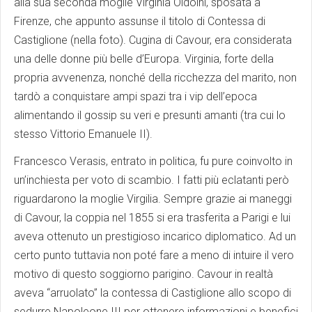
alla sua seconda moglie Virginia Oldoini, sposata a
Firenze, che appunto assunse il titolo di Contessa di
Castiglione (nella foto). Cugina di Cavour, era considerata
una delle donne più belle d’Europa. Virginia, forte della
propria avvenenza, nonché della ricchezza del marito, non
tardò a conquistare ampi spazi tra i vip dell’epoca
alimentando il gossip su veri e presunti amanti (tra cui lo
stesso Vittorio Emanuele II).
Francesco Verasis, entrato in politica, fu pure coinvolto in
un’inchiesta per voto di scambio. I fatti più eclatanti però
riguardarono la moglie Virgilia. Sempre grazie ai maneggi
di Cavour, la coppia nel 1855 si era trasferita a Parigi e lui
aveva ottenuto un prestigioso incarico diplomatico. Ad un
certo punto tuttavia non poté fare a meno di intuire il vero
motivo di questo soggiorno parigino. Cavour in realtà
aveva “arruolato” la contessa di Castiglione allo scopo di
sedurre Napoleone III per ottenere informazioni e benefici