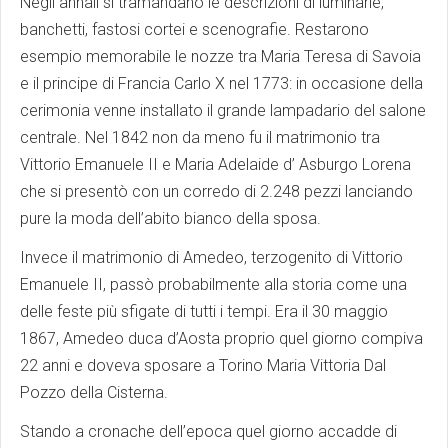
Negli annali si tramandano le descrizioni di luminarie,
banchetti, fastosi cortei e scenografie. Restarono
esempio memorabile le nozze tra Maria Teresa di Savoia
e il principe di Francia Carlo X nel 1773: in occasione della
cerimonia venne installato il grande lampadario del salone
centrale. Nel 1842 non da meno fu il matrimonio tra
Vittorio Emanuele II e Maria Adelaide d’ Asburgo Lorena
che si presentò con un corredo di 2.248 pezzi lanciando
pure la moda dell’abito bianco della sposa.
Invece il matrimonio di Amedeo, terzogenito di Vittorio
Emanuele II, passò probabilmente alla storia come una
delle feste più sfigate di tutti i tempi. Era il 30 maggio
1867, Amedeo duca d’Aosta proprio quel giorno compiva
22 anni e doveva sposare a Torino Maria Vittoria Dal
Pozzo della Cisterna.
Stando a cronache dell’epoca quel giorno accadde di