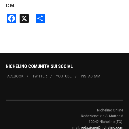
C.M.
Facebook
X
Share
NICHELINO COMUNITÀ SUI SOCIAL
FACEBOOK
TWITTER
YOUTUBE
INSTAGRAM
Nichelino Online
Redazione: via S. Matteo 8
10042 Nichelino (TO)
mail:
redazione@nichelino.com