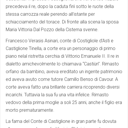
precedeva il re, dopo la caduta finì sotto le ruote della
stessa carrozza reale perendo all’istante per
schiacciamento del torace. Di fronte alla scena la sposa
Maria Vittoria Dal Pozzo della Cisterna svenne.
Francesco Verasis Asinari, conte di Costigliole d’Asti e
Castiglione Tinella, a corte era un personaggio di primo
piano nelal ristretta cerchia di Vittorio Emanuele II. Il re in
dialetto amichevolmente lo chiamava “Castiùn”. Rimasto
orfano da bambino, aveva ereditato un ingente patrimonio
ed aveva avuto come tutore Camillo Benso di Cavour. A
corte aveva fatto una brillante carriera ricoprendo diversi
incarichi. Tuttavia la sua fu una vita infelice. Rimasto
vedovo della prima moglie a soli 25 anni, anche il figlio era
morto prematuramente.
La fama del Conte di Castiglione in gran parte fu dovuta