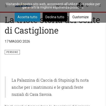
Visitando il nostro sito web, acconsenti all'utilizzo dei cookie per
SEI QUI:
COME ERAVAMO
PERSONE
92
NEW ARTICLES
garantirti la migliore esperienza possibile.
La triste storia del conte
Accetta tutto
Declina tutto
Customize
di Castiglione
17 MAGGIO 2026
PERSONE
La Palazzina di Caccia di Stupinigi fu nota
anche per i matrimoni e le grandi feste
nuziali di Casa Savoia.