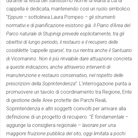
durante la festa del Santissimo Nome di Maria a cui la
cappella è dedicata, mantenendo così un ruolo simbolico.
“
Eppure
– sottolinea Laura Pompeo –
gli strumenti
normativi e di pianificazione esistono già. Il Piano d’Area del
Parco naturale di Stupinigi prevede esplicitamente, tra gli
obiettivi di lungo periodo, il restauro e il recupero delle
cosiddette ‘cappelle sparse’, tra cui rientra anche il Santuario
di Vicomanino. Non è più rinviabile dare attuazione concreta
a queste indicazioni, anche attraverso interventi di
manutenzione e restauro conservativo, nel rispetto delle
prescrizioni della Soprintendenza”.
L’interrogazione punta a
promuovere un tavolo di coordinamento tra Regione, Ente
di gestione delle Aree protette dei Parchi Reali,
Soprintendenza e altri soggetti coinvolti per arrivare alla
definizione di un progetto di recupero.
“È fondamentale
–
aggiunge la consigliera regionale –
lavorare per una
maggiore fruizione pubblica del sito, oggi limitata a pochi