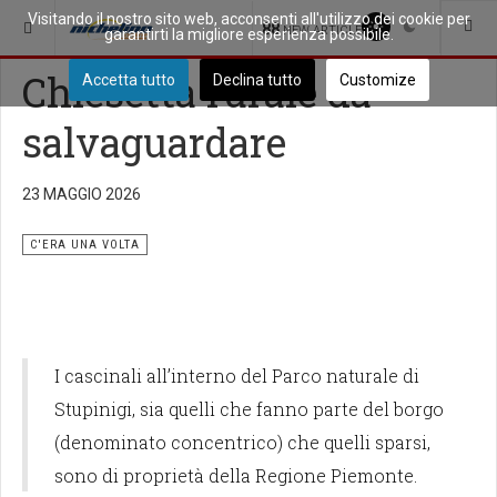
Visitando il nostro sito web, acconsenti all'utilizzo dei cookie per
SEI QUI:
COME ERAVAMO
C'ERA UNA VOLTA
88
NEW ARTICLES
garantirti la migliore esperienza possibile.
Chiesetta rurale da
Accetta tutto
Declina tutto
Customize
salvaguardare
23 MAGGIO 2026
C'ERA UNA VOLTA
I cascinali all’interno del Parco naturale di
Stupinigi, sia quelli che fanno parte del borgo
(denominato concentrico) che quelli sparsi,
sono di proprietà della Regione Piemonte.