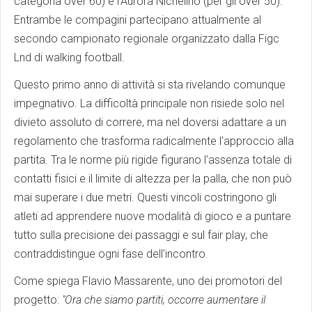
categoria over 60) e l'Aurora Nichelino (per gli over 50).
Entrambe le compagini partecipano attualmente al
secondo campionato regionale organizzato dalla Figc
Lnd di walking football.
Questo primo anno di attività si sta rivelando comunque
impegnativo. La difficoltà principale non risiede solo nel
divieto assoluto di correre, ma nel doversi adattare a un
regolamento che trasforma radicalmente l'approccio alla
partita. Tra le norme più rigide figurano l'assenza totale di
contatti fisici e il limite di altezza per la palla, che non può
mai superare i due metri. Questi vincoli costringono gli
atleti ad apprendere nuove modalità di gioco e a puntare
tutto sulla precisione dei passaggi e sul fair play, che
contraddistingue ogni fase dell'incontro.
Come spiega Flavio Massarente, uno dei promotori del
progetto:
"Ora che siamo partiti, occorre aumentare il