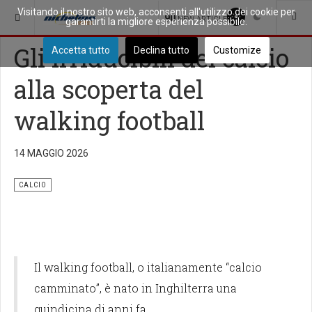
Visitando il nostro sito web, acconsenti all'utilizzo dei cookie per
SEI QUI:
SPORT
CALCIO
90
NEW ARTICLES
garantirti la migliore esperienza possibile.
Gli irriducibili del calcio
Accetta tutto
Declina tutto
Customize
alla scoperta del
walking football
14 MAGGIO 2026
CALCIO
Il walking football, o italianamente “calcio
camminato”, è nato in Inghilterra una
quindicina di anni fa