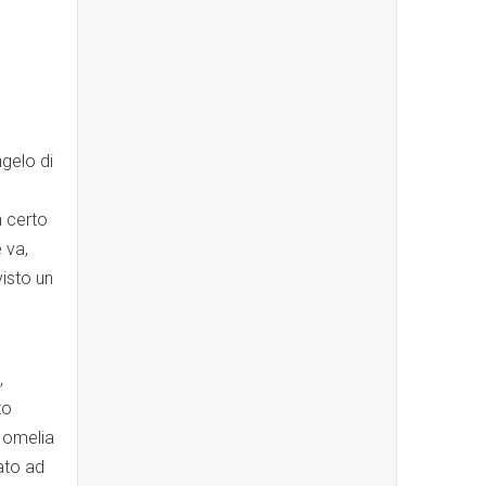
ngelo di
n certo
e va,
visto un
,
to
 omelia
ato ad