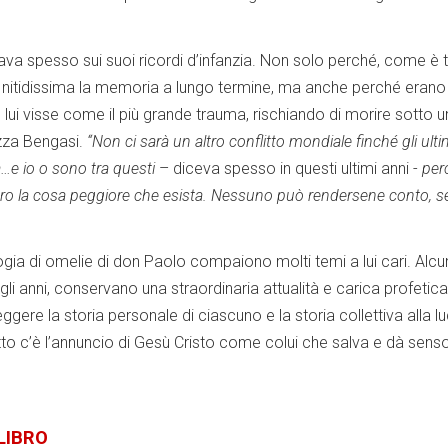
ava spesso sui suoi ricordi d’infanzia. Non solo perché, come è t
va nitidissima la memoria a lungo termine, ma anche perché erano 
lui visse come il più grande trauma, rischiando di morire sotto u
zza Bengasi.
“Non ci sarà un altro conflitto mondiale finché gli ulti
a…e io o sono tra questi
– diceva spesso in questi ultimi anni -
per
vero la cosa peggiore che esista. Nessuno può rendersene conto, 
ogia di omelie di don Paolo compaiono molti temi a lui cari. Alc
egli anni, conservano una straordinaria attualità e carica profetica
ggere la storia personale di ciascuno e la storia collettiva alla l
tto c’è l’annuncio di Gesù Cristo come colui che salva e dà sens
 LIBRO