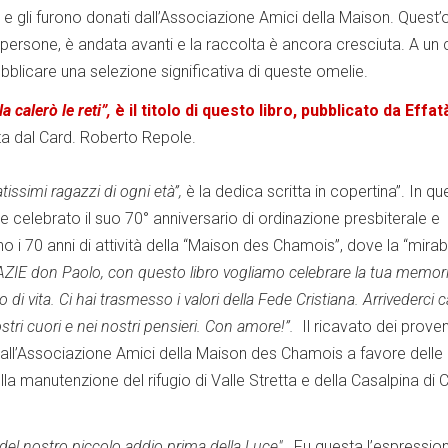
ti e gli furono donati dall’Associazione Amici della Maison. Quest
ù persone, è andata avanti e la raccolta è ancora cresciuta. A un 
bblicare una selezione significativa di queste omelie.
a calerò le reti”,
è il titolo di questo libro, pubblicato da Effat
tta dal Card. Roberto Repole.
atissimi ragazzi di ogni età”,
è la dedica scritta in copertina”.
In qu
celebrato il suo 70° anniversario di ordinazione presbiterale e
o i 70 anni di attività della “Maison des Chamois”, dove la “mirab
ZIE don Paolo, con questo libro vogliamo celebrare la tua memori
o di vita. Ci hai trasmesso i valori della Fede Cristiana. Arrivederci 
stri cuori e nei nostri pensieri. Con amore!”.
Il ricavato dei proven
 all’Associazione Amici della Maison des Chamois a favore delle a
ella manutenzione del rifugio di Valle Stretta e della Casalpina di
del nostro piccolo addio prima della Luce".
Fu questa l’espressio