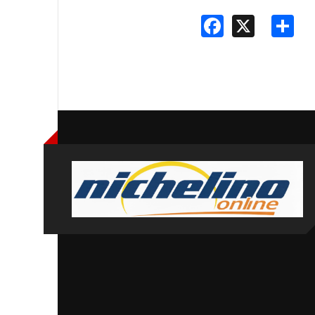
Faceboo
X
S