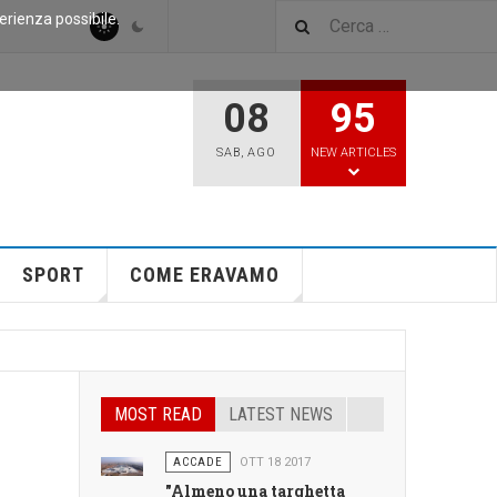
perienza possibile.
08
95
SAB
,
AGO
NEW ARTICLES
SPORT
COME ERAVAMO
MOST READ
LATEST NEWS
ACCADE
OTT 18 2017
"Almeno una targhetta