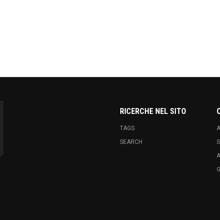
k
hare
RICERCHE NEL SITO
TAGS
A
SEARCH
S