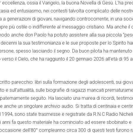
 eccellenza, ossia il Vangelo, la buona Novella di Gesù. L’ha pre
tasia ed entusiasmo, nei contesti talvolta complicato delle nostr
sa a generazioni di giovani, navigando controcorrente, in una soc
e più ostile o indifferente al messaggio cristiano. Ma anche il 
 modo anche don Paolo ha potuto assistere alla sua piccola “pe
 decenni la sua testimonianza e le sue proposte per lo Spirito h
ersone, spesso lasciando il segno. Da buon pilota ha mantenuto 
lo verso il Cielo, che ha raggiunto il 20 gennaio 2026 all’età di 95 a
ritto parecchio: libri sulla formazione degli adolescenti, sui giova
ato e sull’attualità, sulle biografie di ragazzi mancati prematuram
 paternamente seguito. Ha lasciato una marea di ricordi, testimo
ni e anche un singolare archivio audio. Si tratta di centinaia e centi
al 1994, sono state trasmesse e registrate da R.N.C Radio Nichel
i anni fa questo materiale ha cominciato ad essere sbobinato e
 occasione dell’80° compleanno circa 300 di questi testi furono r