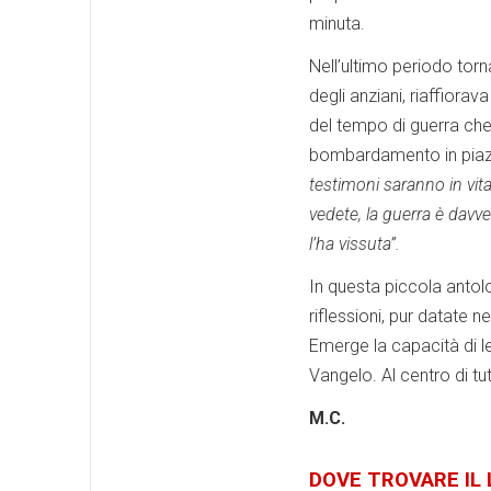
minuta.
Nell’ultimo periodo torn
degli anziani, riaffiora
del tempo di guerra che 
bombardamento in pia
testimoni saranno in vit
vedete, la guerra è dav
l’ha vissuta”.
In questa piccola antol
riflessioni, pur datate n
Emerge la capacità di le
Vangelo. Al centro di tu
M.C.
DOVE TROVARE IL