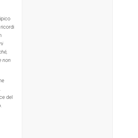
ipico
ricordi
n
mi
ché,
se non
une
.
uce del
o.