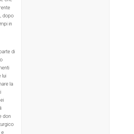
rente
o, dopo
mpi in
parte di
no
menti
 lui
nare la
i
ei
i
e don
turgico
 e