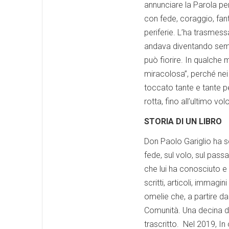
annunciare la Parola per
con fede, coraggio, fan
periferie. L’ha trasmes
andava diventando sempr
può fiorire. In qualche
miracolosa”, perché nei
toccato tante e tante p
rotta, fino all’ultimo vo
STORIA DI UN LIBRO
Don Paolo Gariglio ha sc
fede, sul volo, sul pass
che lui ha conosciuto e
scritti, articoli, immagi
omelie che, a partire d
Comunità. Una decina d
trascritto. Nel 2019, In