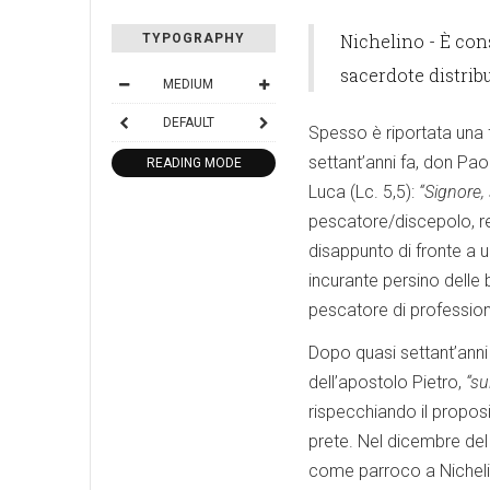
Nichelino - È con
TYPOGRAPHY
sacerdote distrib
MEDIUM
DEFAULT
Spesso è riportata una 
settant’anni fa, don Pa
READING MODE
Luca (Lc. 5,5):
“Signore, 
pescatore/discepolo, re
disappunto di fronte a un
incurante persino delle 
pescatore di professione
Dopo quasi settant’anni
dell’apostolo Pietro,
“su
rispecchiando il proposi
prete. Nel dicembre de
come parroco a Nichelin