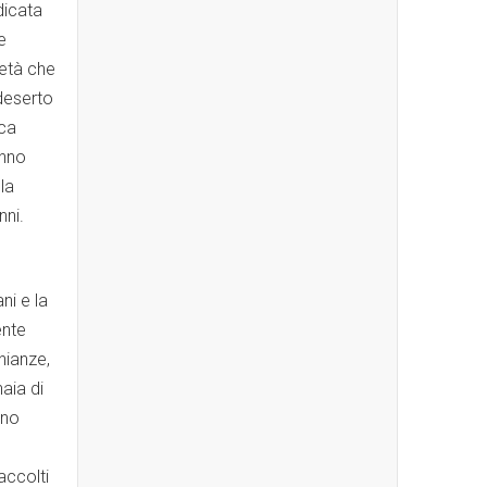
dicata
e
ietà che
deserto
sca
anno
la
nni.
ni e la
ente
nianze,
naia di
ino
accolti