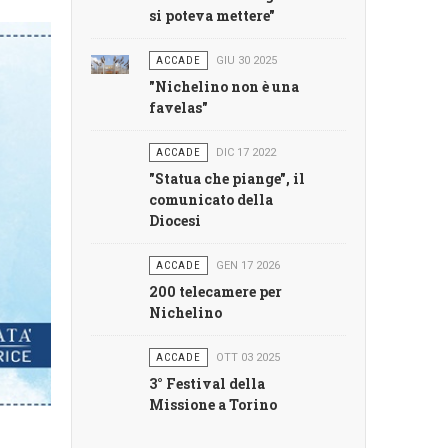
si poteva mettere"
ACCADE
GIU 30 2025
"Nichelino non è una
favelas"
ACCADE
DIC 17 2022
"Statua che piange", il
comunicato della
Diocesi
ACCADE
GEN 17 2026
200 telecamere per
Nichelino
ACCADE
OTT 03 2025
3° Festival della
Missione a Torino