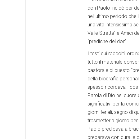
don Paolo indicò per def
nell’ultimo periodo che 
una vita intensissima s
Valle Stretta” e Amici 
“prediche del don”.
I testi qui raccolti, ord
tutto il materiale cons
pastorale di questo “pre
della biografia personal
spesso ricordava - coste
Parola di Dio nel cuore
significativi per la comu
giorni feriali, segno di 
trasmetterla giorno pe
Paolo predicava a bracc
preparava con cura le ome