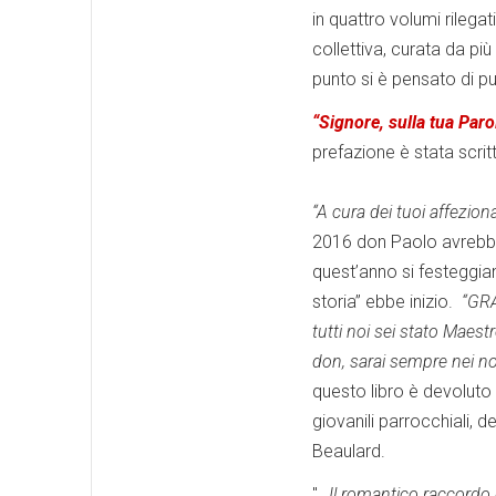
in quattro volumi rilega
collettiva, curata da pi
punto si è pensato di pu
“Signore, sulla tua Parol
prefazione è stata scri
“A cura dei tuoi affezion
2016 don Paolo avrebbe 
quest’anno si festeggian
storia” ebbe inizio.
“GRA
tutti noi sei stato Maestr
don, sarai sempre nei no
questo libro è devoluto
giovanili parrocchiali, d
Beaulard.
"…
Il romantico raccordo 