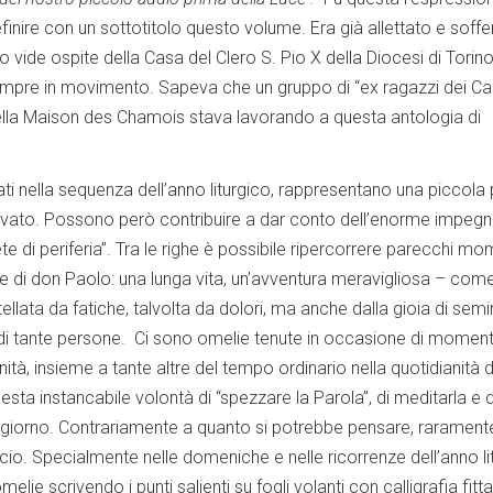
inire con un sottotitolo questo volume. Era già allettato e soffe
lo vide ospite della Casa del Clero S. Pio X della Diocesi di Torin
empre in movimento. Sapeva che un gruppo di “ex ragazzi dei Ca
della Maison des Chamois stava lavorando a questa antologia di
inati nella sequenza dell’anno liturgico, rappresentano una piccola 
ervato. Possono però contribuire a dar conto dell’enorme impeg
te di periferia”. Tra le righe è possibile ripercorrere parecchi mo
e di don Paolo: una lunga vita, un’avventura meravigliosa – come
llata da fatiche, talvolta da dolori, ma anche dalla gioia di semi
 di tante persone. Ci sono omelie tenute in occasione di moment
nità, insieme a tante altre del tempo ordinario nella quotidianità d
questa instancabile volontà di “spezzare la Parola”, di meditarla e d
r giorno. Contrariamente a quanto si potrebbe pensare, rarament
io. Specialmente nelle domeniche e nelle ricorrenze dell’anno li
lie scrivendo i punti salienti su fogli volanti con calligrafia fitta