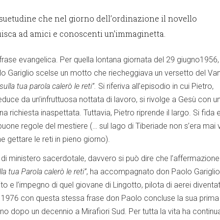
suetudine che nel giorno dell’ordinazione il novello
uisca ad amici e conoscenti un’immaginetta.
frase evangelica. Per quella lontana giornata del 29 giugno1956,
olo Gariglio scelse un motto che riecheggiava un versetto del Va
sulla tua parola calerò le reti”.
Si riferiva all’episodio in cui Pietro,
duce da un’infruttuosa nottata di lavoro, si rivolge a Gesù con u
a richiesta inaspettata. Tuttavia, Pietro riprende il largo. Si fida 
buone regole del mestiere (… sul lago di Tiberiade non s’era mai 
 gettare le reti in pieno giorno).
 di ministero sacerdotale, davvero si può dire che l’affermazione
lla tua Parola calerò le reti”
, ha accompagnato don Paolo Gariglio
to e l’impegno di quel giovane di Lingotto, pilota di aerei diventa
l 1976 con questa stessa frase don Paolo concluse la sua prima
o dopo un decennio a Mirafiori Sud. Per tutta la vita ha continu