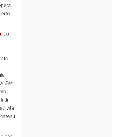
’opera
certo
à
.
La
esto
ile
a. Per
caro
ti di
ttività
 Chateau
ne che