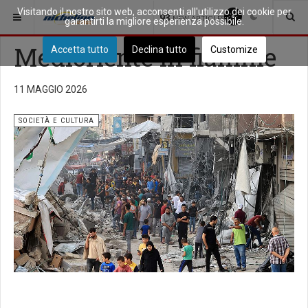
Visitando il nostro sito web, acconsenti all'utilizzo dei cookie per
SEI QUI:
APPROFONDIMENTI
SOCIETÀ E CULTURA
93
NEW ARTICLES
garantirti la migliore esperienza possibile.
Medioriente in fiamme
Accetta tutto
Declina tutto
Customize
11 MAGGIO 2026
SOCIETÀ E CULTURA