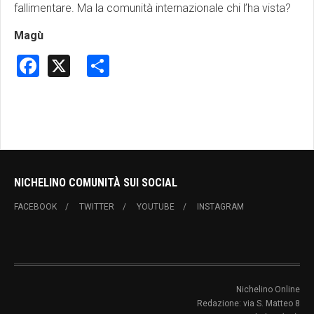
fallimentare. Ma la comunità internazionale chi l’ha vista?
Magù
Facebook
X
Share
NICHELINO COMUNITÀ SUI SOCIAL
FACEBOOK
TWITTER
YOUTUBE
INSTAGRAM
Nichelino Online
Redazione: via S. Matteo 8