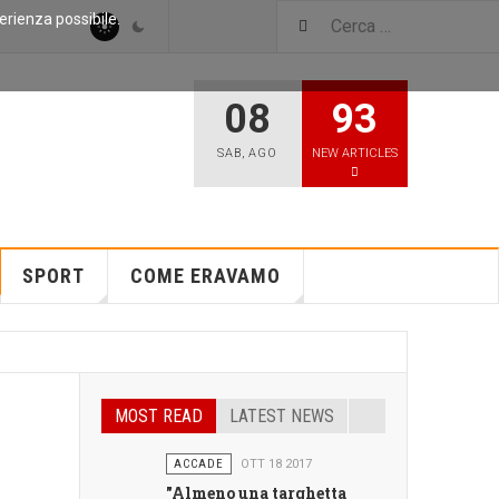
perienza possibile.
08
93
SAB
,
AGO
NEW ARTICLES
SPORT
COME ERAVAMO
MOST READ
LATEST NEWS
ACCADE
OTT 18 2017
"Almeno una targhetta