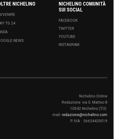
OLTRE NICHELINO
NICHELINO COMUNITÀ
SUI SOCIAL
VVENIRE
FACEBOOK
KY TG 24
TWITTER
ANSA
YOUTUBE
GOOGLE NEWS
INSTAGRAM
Nichelino Online
Redazione: via S. Matteo 8
10042 Nichelino (TO)
mail:
redazione@nichelino.com
P. IVA: 06634420019