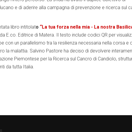
o lucano e di aderire alla campagna di prevenzione e ricerca sul 
ata libro intitolat
o
“La tua forza nella mia - La nostra Basilic
da E.co. Editrice di Matera. Il testo include codici QR per visualiz
ppe con un parallelismo tra la resilienza necessaria nella corsa e 
ntro la malattia. Salvino Pastore ha deciso di devolvere interamen
ndazione Piemontese per la Ricerca sul Cancro di Candiolo, strutt
i da tutta Italia.
k
hare