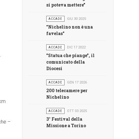
si poteva mettere"
ACCADE
GIU 30 2025
"Nichelino non è una
favelas"
ACCADE
DIC 17 2022
n
"Statua che piange", il
comunicato della
Diocesi
ACCADE
GEN 17 2026
200 telecamere per
Nichelino
 km
ACCADE
OTT 03 2025
3° Festival della
che –
Missione a Torino