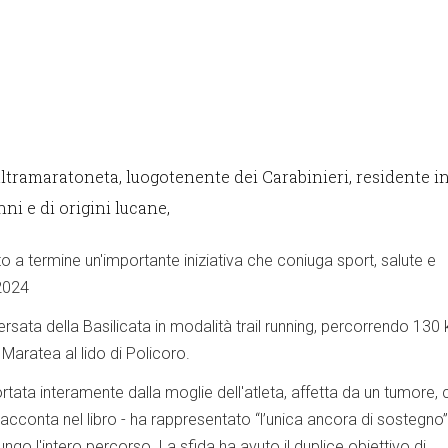
ultramaratoneta, luogotenente dei Carabinieri, residente i
ni e di origini lucane,
 a termine un'importante iniziativa che coniuga sport, salute e
 2024
ersata della Basilicata in modalità trail running, percorrendo 130
 Maratea al lido di Policoro.
tata interamente dalla moglie dell'atleta, affetta da un tumore, 
cconta nel libro - ha rappresentato “l’unica ancora di sostegno”
ungo l'intero percorso. La sfida ha avuto il duplice obiettivo di