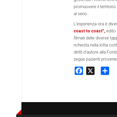
promuovere il territori
al seno.
L'esperienza ora è divent
coast to coast”,
edito 
filmati delle diverse ta
richiesta nella lotta co
diritti d'autore alla Fo
segue pazienti provenient
Faceboo
X
S