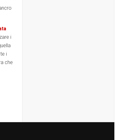
cancro
ata
zare i
quella
te i
ura che