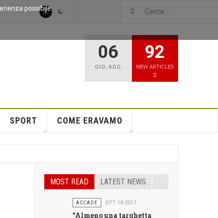
perienza possibile.
06
92
GIO
,
AGO
NEW ARTICLES
SPORT
COME ERAVAMO
MOST READ
LATEST NEWS
ACCADE
OTT 18 2017
"Almeno una targhetta