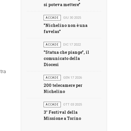
si poteva mettere"
ACCADE
GIU 30 2025
"Nichelino non è una
favelas"
ACCADE
DIC 17 2022
"Statua che piange", il
comunicato della
Diocesi
tra
ACCADE
GEN 17 2026
200 telecamere per
Nichelino
ACCADE
OTT 03 2025
3° Festival della
Missione a Torino