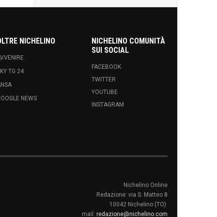
OLTRE NICHELINO
NICHELINO COMUNITÀ
SUI SOCIAL
VVENIRE
FACEBOOK
KY TG 24
TWITTER
ANSA
YOUTUBE
GOOGLE NEWS
INSTAGRAM
Nichelino Online
Redazione: via S. Matteo 8
10042 Nichelino (TO)
mail:
redazione@nichelino.com