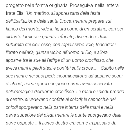
progetto nella forma originaria
.
Proseguiva nella lettera
frate Elia:
“Un mattino, all'appressarsi della festa
dell'Esaltazione della santa Croce, mentre pregava sul
fianco del monte, vide la figura come di un serafino, con sei
ali tanto luminose quanto infocate, discendere dalla
sublimità dei cieli: esso, con rapidissimo volo, tenendosi
librato nell'aria, giunse vicino all'uomo di Dio, e allora
apparve tra le sue ali l'effige di un uomo crocifisso, che
aveva mani e piedi stesi e confitti sulla croce...
.
Subito nelle
sue mani e nei suoi piedi, incominciarono ad apparire segni
di chiodi, come quelli che poco prima aveva osservato
nell'immagine dell'uomo crocifisso. Le mani e i piedi, proprio
al centro, si vedevano confitte ai chiodi; le capocchie dei
chiodi sporgevano nella parte interna delle mani e nella
parte superiore dei piedi, mentre le punte sporgevano dalla
parte opposta…. Il fianco destro era come trapassato da