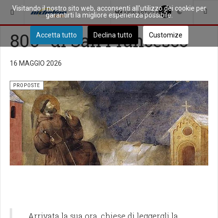
Visitando il nostro sito web, acconsenti all'utilizzo dei cookie per
SEI QUI:
COMUNITÀ
PROPOSTE
93
NEW ARTICLES
garantirti la migliore esperienza possibile.
800° di San Francesco
Accetta tutto
Declina tutto
Customize
16 MAGGIO 2026
PROPOSTE
…Arrivata la sua ora, chiese di leggergli la