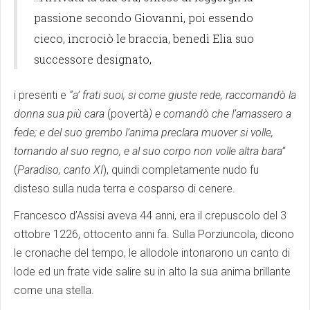
passione secondo Giovanni, poi essendo
cieco, incrociò le braccia, benedì Elia suo
successore designato,
i presenti e
“a’ frati suoi, si come giuste rede, raccomandò la
donna sua più cara
(povertà
) e comandò che l’amassero a
fede; e del suo grembo l’anima preclara muover si volle,
tornando al suo regno, e al suo corpo non volle altra bara”
(
Paradiso, canto XI
), quindi completamente nudo fu
disteso sulla nuda terra e cosparso di cenere.
Francesco d’Assisi aveva 44 anni, era il crepuscolo del 3
ottobre 1226, ottocento anni fa. Sulla Porziuncola, dicono
le cronache del tempo, le allodole intonarono un canto di
lode ed un frate vide salire su in alto la sua anima brillante
come una stella.