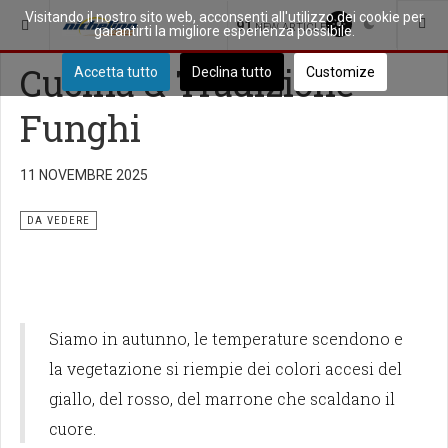
Visitando il nostro sito web, acconsenti all'utilizzo dei cookie per
SEI QUI:
PICCOLA CITTÀ
DA VEDERE
91
NEW ARTICLES
garantirti la migliore esperienza possibile.
Cucina & Tradizione -
Accetta tutto
Declina tutto
Customize
Funghi
11 NOVEMBRE 2025
DA VEDERE
Siamo in autunno, le temperature scendono e
la vegetazione si riempie dei colori accesi del
giallo, del rosso, del marrone che scaldano il
cuore.