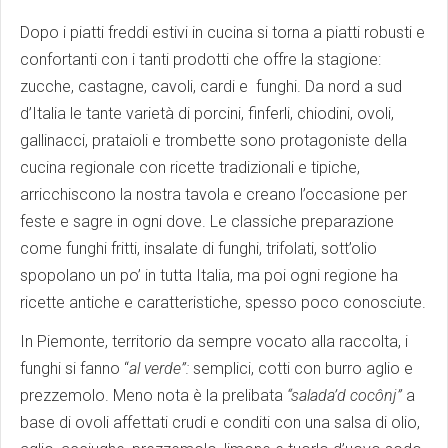
Dopo i piatti freddi estivi in cucina si torna a piatti robusti e
confortanti con i tanti prodotti che offre la stagione:
zucche, castagne, cavoli, cardi e funghi. Da nord a sud
d’Italia le tante varietà di porcini, finferli, chiodini, ovoli,
gallinacci, prataioli e trombette sono protagoniste della
cucina regionale con ricette tradizionali e tipiche,
arricchiscono la nostra tavola e creano l’occasione per
feste e sagre in ogni dove. Le classiche preparazione
come funghi fritti, insalate di funghi, trifolati, sott’olio
spopolano un po’ in tutta Italia, ma poi ogni regione ha
ricette antiche e caratteristiche, spesso poco conosciute.
In Piemonte, territorio da sempre vocato alla raccolta, i
funghi si fanno “
al verde”:
semplici, cotti con burro aglio e
prezzemolo. Meno nota è la prelibata
“salada’d coc
ônj”
a
base di ovoli affettati crudi e conditi con una salsa di olio,