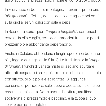
aglio, acciughe, prezzemolo, limone e tuorlo d’uovo sodo.
In Friuli, ricco di boschi e montagne, i porcini si preparano
“alla graticola”
, affettati, conditi con olio e aglio e poi cotti
sulla griglia, serviti caldi con sale e pepe.
In Basilicata sono tipici i
“funghi a fungitiello”,
cardoncelli
rosolati in olio e aglio, cotti con pomodori freschi a pezzi,
prezzemolo e abbondante peperoncino.
Anche in Calabria abbondano i funghi, specie nei boschi di
pini, faggi e castagni della Sila. Qui è tradizionale la “
zuppa
di funghi”.
I funghi di varietà miste si lasciano spurgare
affettati cosparsi di sale, poi si rosolano in una casseruola
con strutto, olio, cipolla e aglio tritati. Si aggiunge
conserva di pomodoro, sale, pepe e acqua sufficiente per
creare una minestra. Dopo un’ora di cottura, un’ultima
spolverata di prezzemolo e pecorino, e la zuppa si può
servire con pane tostato.