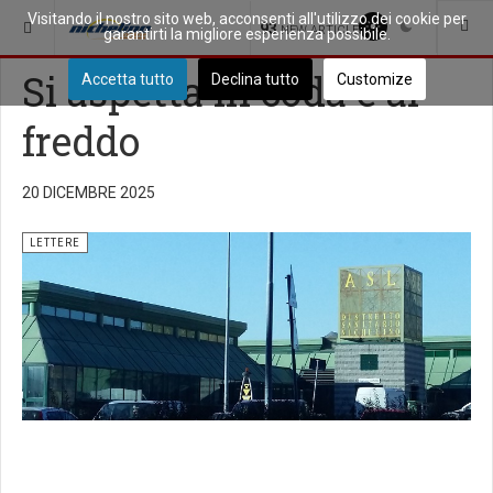
Visitando il nostro sito web, acconsenti all'utilizzo dei cookie per
SEI QUI:
SPAZIO APERTO
LETTERE
93
NEW ARTICLES
garantirti la migliore esperienza possibile.
Si aspetta in coda e al
Accetta tutto
Declina tutto
Customize
freddo
20 DICEMBRE 2025
LETTERE