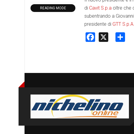
di
Cavit S.p.a
oltre che d
READING MODE
subentrando a Giovanni
presidente di
GTT S.p.A
Faceboo
X
S