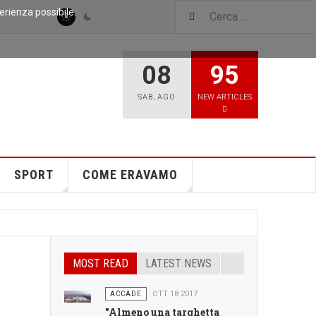
perienza possibile.
08
95
SAB
,
AGO
NEW ARTICLES
SPORT
COME ERAVAMO
MOST READ
LATEST NEWS
ACCADE
OTT 18 2017
"Almeno una targhetta