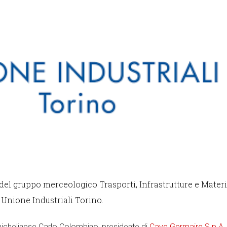
 del gruppo merceologico Trasporti, Infrastrutture e Materi
 Unione Industriali Torino.
 nichelinese Carlo Colombino, presidente di
Cave Germaire S.p.A.