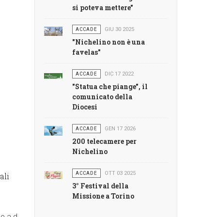
si poteva mettere"
ACCADE
GIU 30 2025
"Nichelino non è una
favelas"
ACCADE
DIC 17 2022
"Statua che piange", il
comunicato della
Diocesi
ACCADE
GEN 17 2026
200 telecamere per
Nichelino
ACCADE
OTT 03 2025
ali
3° Festival della
Missione a Torino
e a.d.