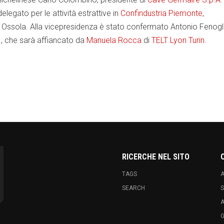
elegato per le attività estrattive in
Confindustria Piemonte
,
 Ossola. Alla vicepresidenza è stato confermato Antonio Fenogl
.
, che sarà affiancato da
Manuela Rocca
di
TELT Lyon Turin
.
k
hare
RICERCHE NEL SITO
TAGS
A
SEARCH
S