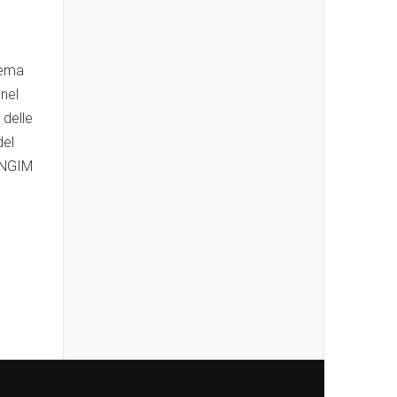
tema
 nel
 delle
del
 ENGIM