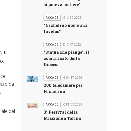
si poteva mettere"
ACCADE
GIU 30 2025
"Nichelino non è una
favelas"
ACCADE
DIC 17 2022
 il
"Statua che piange", il
comunicato della
o.
Diocesi
sce
ACCADE
GEN 17 2026
euro da
200 telecamere per
Nichelino
di
ACCADE
OTT 03 2025
iale del
3° Festival della
Missione a Torino