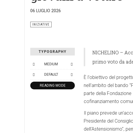
06 LUGLIO 2026
INIZIATIVE
NICHELINO – Acco
TYPOGRAPHY
primo voto da ad
MEDIUM
DEFAULT
È l'obiettivo del proget
nell'ambito del bando "
READING MODE
parte della Fondazione 
cofinanziamento comuna
Il piano prevede un'accog
Presidente del Consigli
dell’Astensionismo", pen