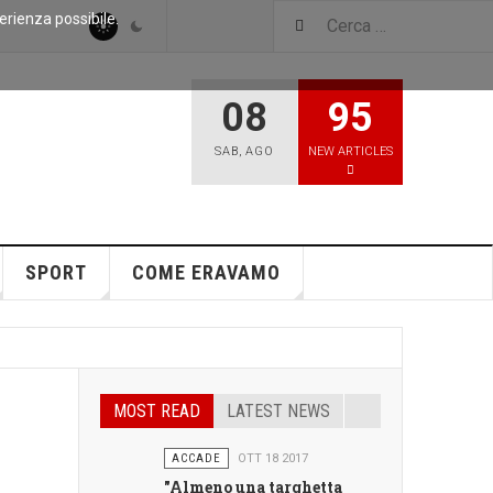
perienza possibile.
08
95
SAB
,
AGO
NEW ARTICLES
SPORT
COME ERAVAMO
MOST READ
LATEST NEWS
ACCADE
OTT 18 2017
"Almeno una targhetta