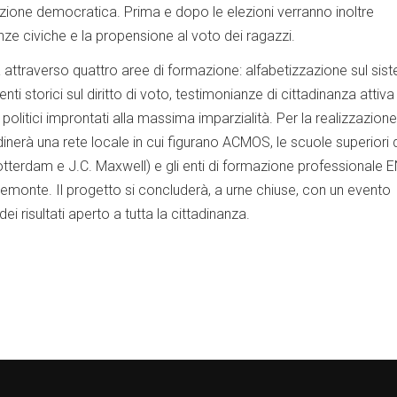
zione democratica. Prima e dopo le elezioni verranno inoltre
e civiche e la propensione al voto dei ragazzi.
à attraverso quattro aree di formazione: alfabetizzazione sul sis
ti storici sul diritto di voto, testimonianze di cittadinanza attiva
 politici improntati alla massima imparzialità. Per la realizzazione
dinerà una rete locale in cui figurano ACMOS, le scuole superiori 
otterdam e J.C. Maxwell) e gli enti di formazione professionale
iemonte. Il progetto si concluderà, a urne chiuse, con un evento
dei risultati aperto a tutta la cittadinanza.
k
hare