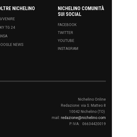
OLTRE NICHELINO
NICHELINO COMUNITÀ
SUI SOCIAL
VVENIRE
FACEBOOK
KY TG 24
TWITTER
ANSA
YOUTUBE
GOOGLE NEWS
INSTAGRAM
Nichelino Online
Redazione: via S. Matteo 8
10042 Nichelino (TO)
mail:
redazione@nichelino.com
P. IVA: 06634420019