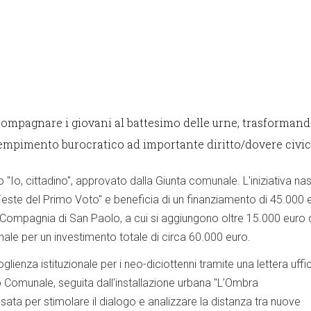
mpagnare i giovani al battesimo delle urne, trasformando
empimento burocratico ad importante diritto/dovere civic
to "Io, cittadino", approvato dalla Giunta comunale. L'iniziativa na
Feste del Primo Voto" e beneficia di un finanziamento di 45.000 
Compagnia di San Paolo, a cui si aggiungono oltre 15.000 euro 
le per un investimento totale di circa 60.000 euro.
lienza istituzionale per i neo-diciottenni tramite una lettera uffic
o Comunale, seguita dall'installazione urbana "L’Ombra
sata per stimolare il dialogo e analizzare la distanza tra nuove