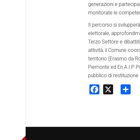
generazioni e partecipa
monitorate le competenz
Il percorso si svilupper
elettorale, approfondimen
Terzo Settore e dibattiti
attività, il Comune coor
territorio (Erasmo da R
Piemonte ed En.A.I.P. P
pubblico di restituzione 
Faceboo
X
S