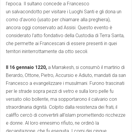
l'epoca. Il sultano concede a Francesco
un salvacondotto per visitare i Luoghi Santi e gli dona un
corno d'avorio (usato per chiamare alla preghiera),
ancora oggi conservato ad Assisi. Questo evento è
considerato l'atto fondativo della Custodia di Terra Santa,
che permette ai Francescani di essere presenti in quei
territori ininterrottamente da otto secoli.
Il 16 gennaio 1220,
a Marrakesh, si consumò il martirio di
Berardo, Ottone, Pietro, Accursio e Adiuto, mandati da san
Francesco a evangelizzare i musulmani. Furono trascinati
per le strade sopra pezzi di vetro e sulla loro pelle fu
versato olio bollente, ma sopportarono il calvario con
straordinaria dignità. Colpito dalla resistenza dei frati, il
califfo cercò di convertirli all’islam promettendo ricchezze
e donne. Al loro ennesimo rifiuto, ne ordinò la
decapitazione, che fu eseguita. I corpi dei cinque