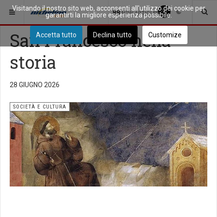
Visitando il nostro sito web, acconsenti all'utilizzo dei cookie per
SEI QUI:
APPROFONDIMENTI
SOCIETÀ E CULTURA
88
NEW ARTICLES
garantirti la migliore esperienza possibile.
San Francesco nella
Accetta tutto
Declina tutto
Customize
storia
28 GIUGNO 2026
SOCIETÀ E CULTURA