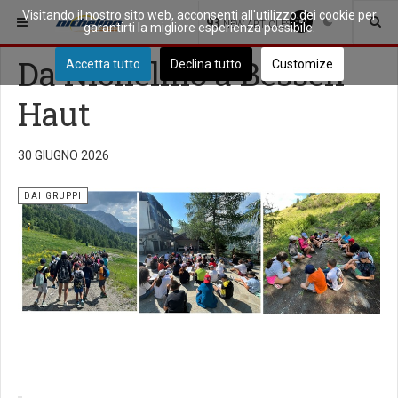
Visitando il nostro sito web, acconsenti all'utilizzo dei cookie per
SEI QUI:
COMUNITÀ
DAI GRUPPI
93
NEW ARTICLES
garantirti la migliore esperienza possibile.
Da Nichelino a Bessen
Accetta tutto
Declina tutto
Customize
Haut
30 GIUGNO 2026
DAI GRUPPI