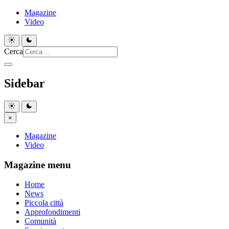
Magazine
Video
Cerca
Sidebar
×
Magazine
Video
Magazine menu
Home
News
Piccola città
Approfondimenti
Comunità