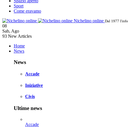
Spazio aperto
Sport
Come eravamo
Nichelino online
Dal 1977 l'inf
08
Sab
,
Ago
93
New Articles
Home
News
News
Accade
Iniziative
Civis
Ultime news
Accade