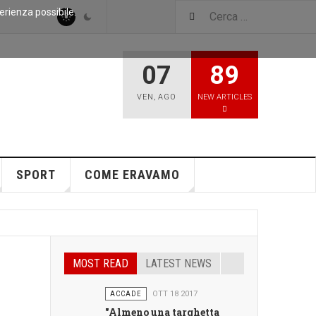
perienza possibile.
07
89
VEN
,
AGO
NEW ARTICLES
SPORT
COME ERAVAMO
MOST READ
LATEST NEWS
ACCADE
OTT 18 2017
"Almeno una targhetta