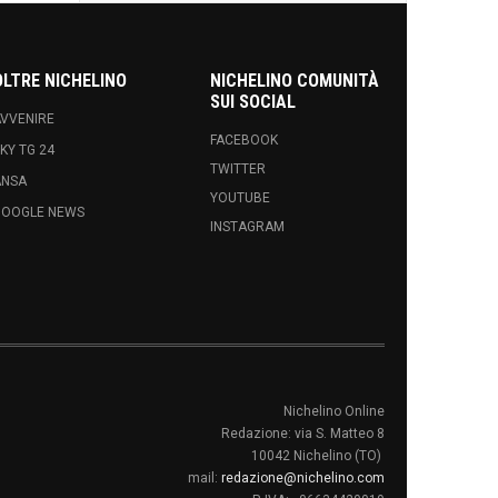
OLTRE NICHELINO
NICHELINO COMUNITÀ
SUI SOCIAL
VVENIRE
FACEBOOK
KY TG 24
TWITTER
ANSA
YOUTUBE
GOOGLE NEWS
INSTAGRAM
Nichelino Online
Redazione: via S. Matteo 8
10042 Nichelino (TO)
mail:
redazione@nichelino.com