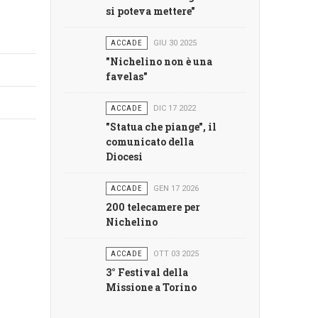
si poteva mettere"
ACCADE
GIU 30 2025
"Nichelino non è una
favelas"
ACCADE
DIC 17 2022
"Statua che piange", il
comunicato della
Diocesi
ACCADE
GEN 17 2026
200 telecamere per
Nichelino
ACCADE
OTT 03 2025
3° Festival della
Missione a Torino