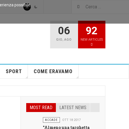
perienza possibile.
06
92
GIO
,
AGO
NEW ARTICLES
SPORT
COME ERAVAMO
MOST READ
LATEST NEWS
ACCADE
OTT 18 2017
"Almeno una targhetta