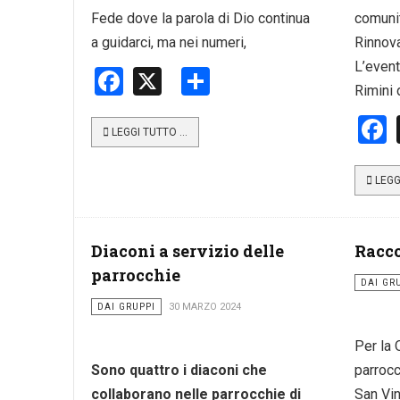
Fede dove la parola di Dio continua
comuni
a guidarci, ma nei numeri,
Rinnova
L’event
Facebook
X
Share
Rimini 
LEGGI TUTTO …
LEGG
Diaconi a servizio delle
Racco
parrocchie
DAI GR
DAI GRUPPI
30 MARZO 2024
Per la 
Sono quattro i diaconi che
parrocc
collaborano nelle parrocchie di
San Vin