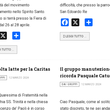
tà del movimento
difficoltà, che presso la parr
mento nello Spirito Santo.
San Edoardo Re
o si terrà presso la Fiera di
Facebook
X
Shar
dal 26 al 28 aprile.
Facebook
X
Share
LEGGI TUTTO …
I TUTTO …
lta latte per la Caritas
Il gruppo manutezion
ricorda Pasquale Catu
UPPI
12 MARZO 2024
DAI GRUPPI
12 MARZO 2024
Quaresima di Fraternità nella
hia SS. Trinità e nella chiesa
Ciao Pasquale, come al solit
cenzo de’ Paoli è in corso
stato discreto, te ne sei anda