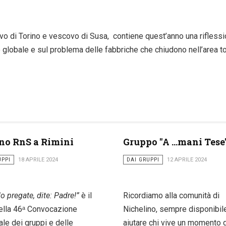
o di Torino e vescovo di Susa, contiene quest’anno una riflessi
o globale e sul problema delle fabbriche che chiudono nell’area t
no RnS a Rimini
Gruppo "A ...mani Tese
UPPI
18 APRILE 2024
DAI GRUPPI
12 APRILE 2024
 pregate, dite: Padre!”
è il
Ricordiamo alla comunità di
ella 46ᵃ Convocazione
Nichelino, sempre disponibil
le dei gruppi e delle
aiutare chi vive un momento d