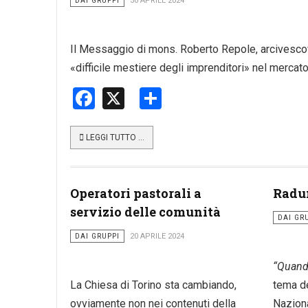
DAI GRUPPI
30 APRILE 2024
Il Messaggio di mons. Roberto Repole, arcivescov
«difficile mestiere degli imprenditori» nel mercat
Facebook
X
Share
LEGGI TUTTO …
Operatori pastorali a
Radu
servizio delle comunità
DAI GR
DAI GRUPPI
20 APRILE 2024
“Quando
La Chiesa di Torino sta cambiando,
tema d
ovviamente non nei contenuti della
Naziona