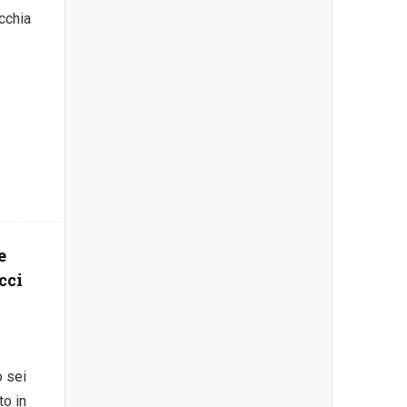
occhia
e
e
cci
o sei
to in