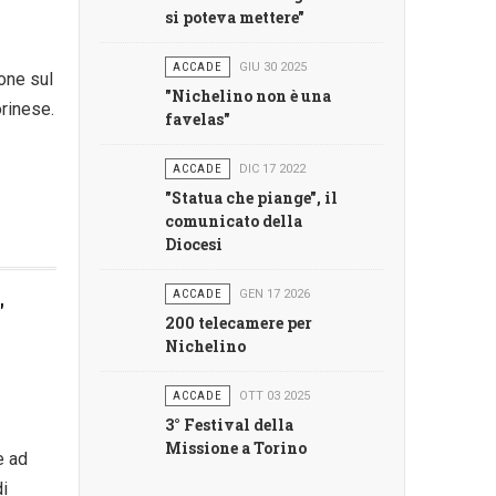
si poteva mettere"
ACCADE
GIU 30 2025
one sul
"Nichelino non è una
orinese.
favelas"
ACCADE
DIC 17 2022
"Statua che piange", il
comunicato della
Diocesi
ACCADE
GEN 17 2026
"
200 telecamere per
Nichelino
ACCADE
OTT 03 2025
3° Festival della
Missione a Torino
e ad
i