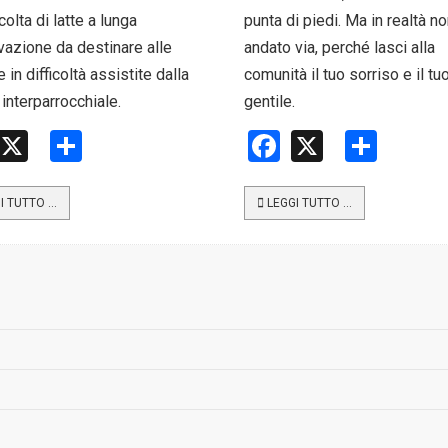
colta di latte a lunga
punta di piedi. Ma in realtà n
azione da destinare alle
andato via, perché lasci alla
 in difficoltà assistite dalla
comunità il tuo sorriso e il tu
 interparrocchiale.
gentile.
Facebook
X
Share
Facebook
X
Shar
I TUTTO …
LEGGI TUTTO …