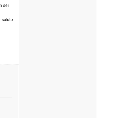
on sei
o saluto
e