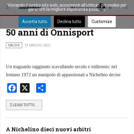
Visitando il nostro sito web, acconsenti all'utilizzo dei cookie per
SEI QUI:
SPORT
91
NEW ARTICLES
garantirti la migliore esperienza possibile.
Accetta tutto
Declina tutto
Customize
50 anni di Onnisport
CALCIO
31 MAGGIO 2022
Un traguardo raggiunto scavallando secolo e millennio: nel
lontano 1972 un manipolo di appassionati a Nichelino decise
Facebook
X
Share
LEGGI TUTTO …
A Nichelino dieci nuovi arbitri