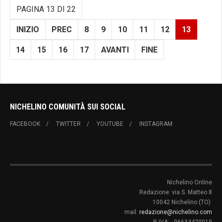
PAGINA 13 DI 22
INIZIO
PREC
8
9
10
11
12
13
14
15
16
17
AVANTI
FINE
NICHELINO COMUNITÀ SUI SOCIAL
FACEBOOK
TWITTER
YOUTUBE
INSTAGRAM
Nichelino Online
Redazione: via S. Matteo 8
10042 Nichelino (TO)
mail:
redazione@nichelino.com
P. IVA: 06634420019