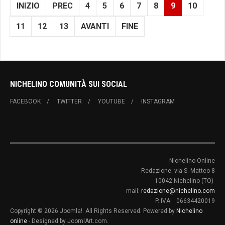
INIZIO
PREC
4
5
6
7
8
9
10
11
12
13
AVANTI
FINE
NICHELINO COMUNITÀ SUI SOCIAL
FACEBOOK
TWITTER
YOUTUBE
INSTAGRAM
Nichelino Online
Redazione: via S. Matteo 8
10042 Nichelino (TO)
mail:
redazione@nichelino.com
P. IVA: 06634420019
Copyright © 2026 Joomla!. All Rights Reserved. Powered by
Nichelino
online
- Designed by JoomlArt.com.