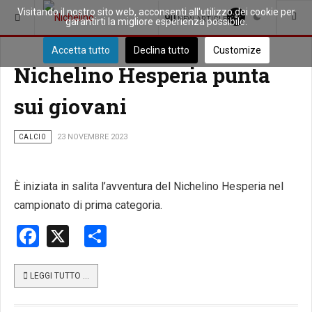
Visitando il nostro sito web, acconsenti all'utilizzo dei cookie per
SEI QUI:
SPORT
90
NEW ARTICLES
garantirti la migliore esperienza possibile.
Accetta tutto
Declina tutto
Customize
Nichelino Hesperia punta
sui giovani
CALCIO
23 NOVEMBRE 2023
È iniziata in salita l’avventura del Nichelino Hesperia nel
campionato di prima categoria.
Facebook
X
Share
LEGGI TUTTO …