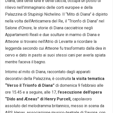
Diana, dea della luna e della caccia, occupa un posto di
rilievo nell’immaginario delle corti europee e della
Palazzina di Stupinigi Nichelino. Il “Mito di Diana” è dipinto
nella volta dell’Anticamera del Re, il “Trionfo di Diana” nel
Salone d’Onore, le storie di Diana cacciatrice negli
Appartamenti Reali e due sculture in marmo di Diana e
Atteone si trovano nell’Atrio di Levante a ricordare la
leggenda secondo cui Atteone fu trasformato dalla dea in
cervo e dato in pasto ai suoi stessi cani per averla spiata
mentre faceva il bagno.
Intorno al mito di Diana, raccontato dagli apparati
decorativi della Palazzina, è costruita
la visita tematica
“Verso il Trionfo di Diana”
di domenica 9 febbraio alle
ore 15.45 e a seguire, alle 17,
l’esecuzione dell’opera
“Dido and Æneas” di Henry Purcell,
capolavoro
assoluto del melodramma britannico, messo in scena da
APS Hapax, associazione musico-teatrale di Savona, con