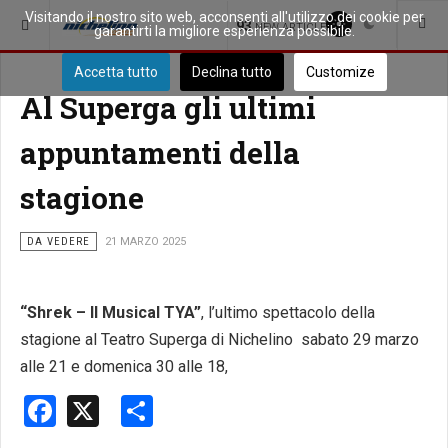
Visitando il nostro sito web, acconsenti all'utilizzo dei cookie per
SEI QUI:
PICCOLA CITTÀ
93
NEW ARTICLES
garantirti la migliore esperienza possibile.
Accetta tutto
Declina tutto
Customize
Al Superga gli ultimi
appuntamenti della
stagione
DA VEDERE
21 MARZO 2025
“Shrek – Il Musical TYA”
, l’ultimo spettacolo della
stagione al Teatro Superga di Nichelino sabato 29 marzo
alle 21 e domenica 30 alle 18,
Facebook
X
Share