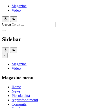
Magazine
Video
Cerca
Sidebar
×
Magazine
Video
Magazine menu
Home
News
Piccola città
Approfondimenti
Comunità