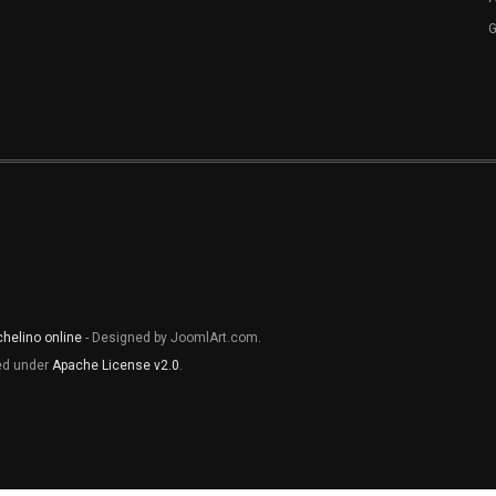
chelino online
- Designed by JoomlArt.com.
sed under
Apache License v2.0
.