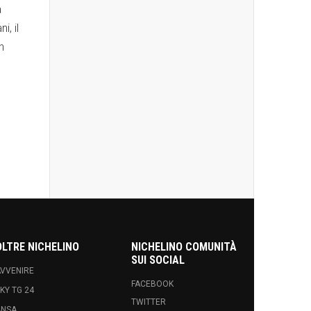
a
i, il
n
OLTRE NICHELINO
NICHELINO COMUNITÀ
SUI SOCIAL
VVENIRE
FACEBOOK
KY TG 24
TWITTER
ANSA