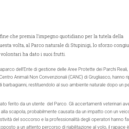
 fine che premia l’impegno quotidiano per la tutela della
uesta volta, al Parco naturale di Stupinigi, lo sforzo congi
volontari ha dato i suoi frutti.
iaparco dell’Ente di gestione delle Aree Protette dei Parchi Reali,
l Centro Animali Non Convenzionali (CANC) di Grugliasco, hanno r
 di barbagianni, restituendolo al suo ambiente naturale dopo un p
vato ferito da un utente del Parco. Gli accertamenti veterinari a
a alla scapola, probabilmente causata da un impatto con un veic
tività del soccorso e la professionalità degli operatori hanno fa
toposto a un attento percorso di riabilitazione al volo, il rapace 