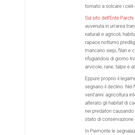
tornato a solcare i cieli 
Sul sito dell’Ente Parchi 
avvenuta in un’area tra
naturali e agricoli, habi
rapace notturno predilig
mancano siepi, filari e 
rifugiandosi di giorno tra
arvicole, rane, talpe e al
Eppure proprio il legame
segnano il declino. Nel 
vent’anni: agricoltura i
alterato gli habitat di 
nei predatori causando 
stato di conservazione s
In Piemonte le segnalaz