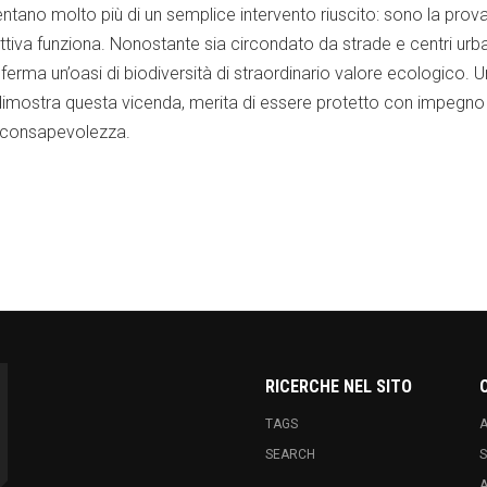
ntano molto più di un semplice intervento riuscito: sono la prov
ttiva funziona. Nonostante sia circondato da strade e centri urban
nferma un’oasi di biodiversità di straordinario valore ecologico. U
imostra questa vicenda, merita di essere protetto con impegno
 consapevolezza.
k
hare
RICERCHE NEL SITO
TAGS
A
SEARCH
S