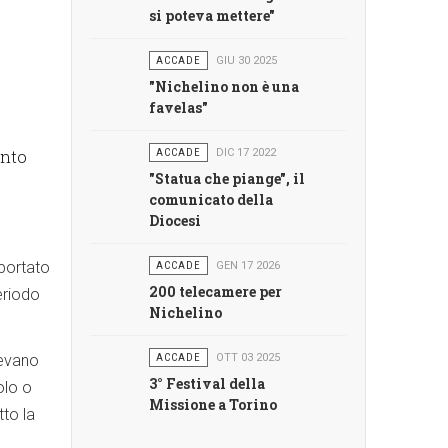
si poteva mettere"
ACCADE
GIU 30 2025
"Nichelino non è una
favelas"
unto
ACCADE
DIC 17 2022
"Statua che piange", il
comunicato della
Diocesi
iportato
ACCADE
GEN 17 2026
200 telecamere per
eriodo
Nichelino
vevano
ACCADE
OTT 03 2025
3° Festival della
olo o
Missione a Torino
tto la
è