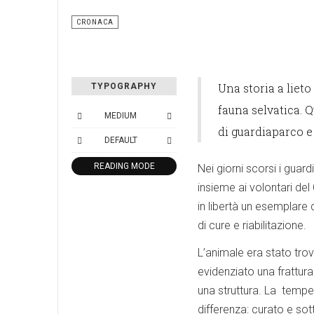
CRONACA
Una storia a lieto
TYPOGRAPHY
fauna selvatica. Q
MEDIUM
di guardiaparco e 
DEFAULT
READING MODE
Nei giorni scorsi i guard
insieme ai volontari de
in libertà un esemplare
di cure e riabilitazione.
L’animale era stato tro
evidenziato una frattur
una struttura. La tempes
differenza: curato e sot