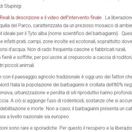
di Stupinigi.
Reali la descrizione e il video dell’’intervento finale
. La liberazion
nquilla del Parco, caratterizzata da un prezioso mosaico di ambie
tat ideale per il Tyto alba (nome scientifico del barbagianni) . Que
e infatti prati, campi, zone incolte ed ecotonali, soprattutto dov
corsi d’acqua. Non di rado frequenta cascine e fabbricati rurali,
 fienili e soffitte, per poi uscire al crepuscolo a caccia di roditori
tri piccoli animali.
 con il paesaggio agricolo tradizionale è oggi uno dei fattori ch
Nord Italia la popolazione dei barbagianni è crollata dell’80% negli
ntensiva, urbanizzazione e perdita di siti riproduttivi hanno profo
caccia. A ciò si aggiunge l’uso di rodenticidi, sostanze che si acc
debilitazione e morte. Non a caso, il barbagianni presenta un cat
ia a livello nazionale sia europeo.
ioni sono rare e sporadiche. Per questo il recupero e la liberazi