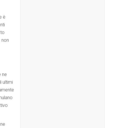
e è
nti
sto
e non
,
e ne
 ultimi
ndamente
umulano
tivo
one