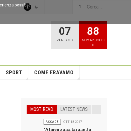
perienza possibile.
07
88
VEN
,
AGO
NEW ARTICLES
SPORT
COME ERAVAMO
MOST READ
LATEST NEWS
ACCADE
OTT 18 2017
"Almeno una targhetta