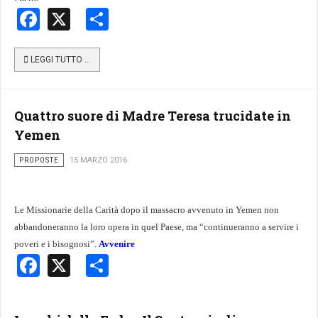
Facebook
X
Share
LEGGI TUTTO …
Quattro suore di Madre Teresa trucidate in
Yemen
PROPOSTE
15 MARZO 2016
Le
Missionarie della Carità
dopo il massacro avvenuto in
Yemen non
abbandoneranno
la loro opera in quel Paese, ma “continueranno a servire i
poveri e i bisognosi”.
Avvenire
Facebook
X
Share