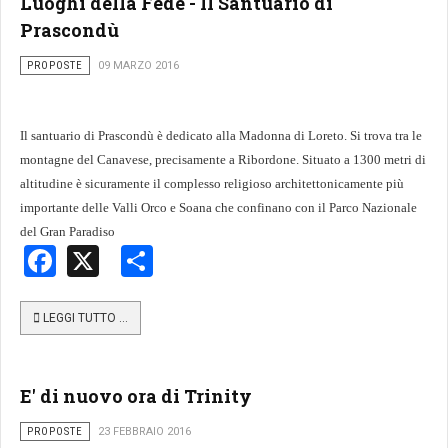
Luoghi della Fede - Il Santuario di
Prascondù
PROPOSTE
09 MARZO 2016
Il santuario di Prascondù è dedicato alla Madonna di Loreto. Si trova tra le
montagne del Canavese, precisamente a Ribordone. Situato a 1300 metri di
altitudine è sicuramente il complesso religioso architettonicamente più
importante delle Valli Orco e Soana che confinano con il Parco Nazionale
del Gran Paradiso
Facebook
X
Share
LEGGI TUTTO …
E' di nuovo ora di Trinity
PROPOSTE
23 FEBBRAIO 2016