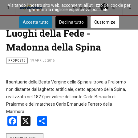
Visitando il nostro sito web, acconsenti all'utilizzo dei cookie per
SEI QUI:
COMUNITÀ
93
NEW ARTICLES
garantirti la migliore esperienza possibile.
Accetta tutto
Declina tutto
Customize
Luoghi della Fede -
Madonna della Spina
PROPOSTE
19 APRILE 2016
Il santuario della Beata Vergine della Spina si trova a Pralormo
non distante dal laghetto artificiale, detto appunto della Spina,
realizzato nel 1827 per volere del conte Carlo Beraudo di
Pralormo e del marchese Carlo Emanuele Ferrero della
Marmora.
Facebook
X
Share