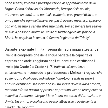
conoscenze, volontà e predisposizione all'apprendimento della
lingua. Prima dell'avvio del laboratorio, l'equipe della scuola,
attraverso un confronto puntuale e attento, crea gruppi di lavoro
omogenei che ogni settimana, per più di quattro mesi, si preparano
con entusiasmo e serietà all'esame finale. Per sostenere tale esame
gli allievi possono inoltre usufruire di tariffe agevolate poiché la
Martiri ha acquisito lo status di Centro Registrato dal Trinity”
.
Durante le giornate Trinity insegnanti madrelingua attestano il
livello di comprensione della lingua parlata e la capacità di
espressione orale, raggiunta dagli studenti e ne certificano il
livello (da Grade 2 a Grade 4).
“Si tratta di un'esperienza
entusiasmante
- conclude la professoressa Mollica -
I ragazzi che
sostengono il colloquio individuale, “one-to-one with an expert
English examiner”, si esprimono in una lingua diversa dalla propria,
mettono a frutto quanto appreso e soprattutto vivono un'esperienza
autentica, fondamentale per il loro futuro percorso di formazione e
di vita. Un primo, piccolissimo passo, attraverso il quale sentirsi
cittadini del mondo”.