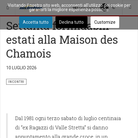
Visitando il nostro sito web, acconsenti all'utilizzo dei cookie per
SEI QUI:
PICCOLA CITTÀ
INCONTRI
90
NEW ARTICLES
garantirti la migliore esperienza possibile.
Settanta formidabili
Accetta tutto
Declina tutto
Customize
estati alla Maison des
Chamois
10 LUGLIO 2026
INCONTRI
Dal 1981 ogni terzo sabato di luglio centinaia
di “ex Ragazzi di Valle Stretta” si danno
appuntamento alla grande croce, in un