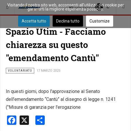
Visitando il nostro sito web, acconsenti all'utilizzo dei cookie per
SEI QUI:
SPAZIO APERTO
91
NEW ARTICLES
garantirti la migliore esperienza possibile.
Accetta tutto
Declina tutto
Customize
Spazio Utim - Facciamo
chiarezza su questo
"emendamento Cantù"
VOLONTARIATO
17 MARZO 2025
In questi giorni, dopo l'approvazione al Senato
dell’emendamento “Cantù” al disegno di legge n. 1241
("Misure di garanzia per l'erogazione
Facebook
X
Share