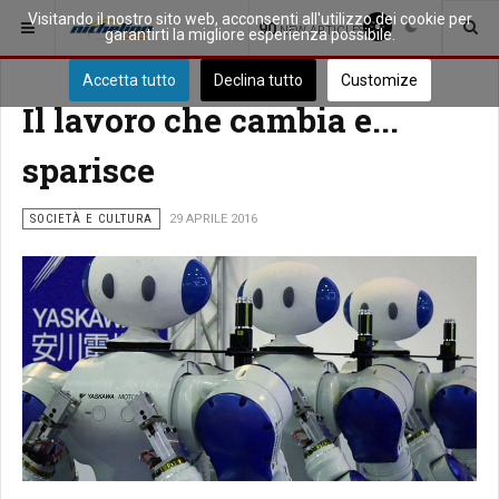
Visitando il nostro sito web, acconsenti all'utilizzo dei cookie per
SEI QUI:
APPROFONDIMENTI
90
NEW ARTICLES
garantirti la migliore esperienza possibile.
Accetta tutto
Declina tutto
Customize
Il lavoro che cambia e...
sparisce
SOCIETÀ E CULTURA
29 APRILE 2016