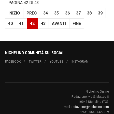
PAGINA 42 DI 43
INIZIO
PREC
34
35
36
37
38
39
40
41
42
43
AVANTI
FINE
NICHELINO COMUNITÀ SUI SOCIAL
FACEBOOK
TWITTER
YOUTUBE
INSTAGRAM
Nichelino Online
Redazione: via S. Matteo 8
10042 Nichelino (TO)
mail:
redazione@nichelino.com
P. IVA: 06634420019