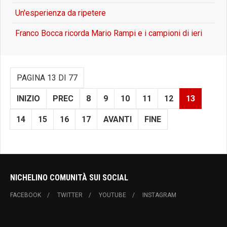
Un'esperienza da ripetere
Franco Bocca ricorda Mario Rampi e i campioni di ieri
PAGINA 13 DI 77
INIZIO
PREC
8
9
10
11
12
13
14
15
16
17
AVANTI
FINE
NICHELINO COMUNITÀ SUI SOCIAL
FACEBOOK
TWITTER
YOUTUBE
INSTAGRAM