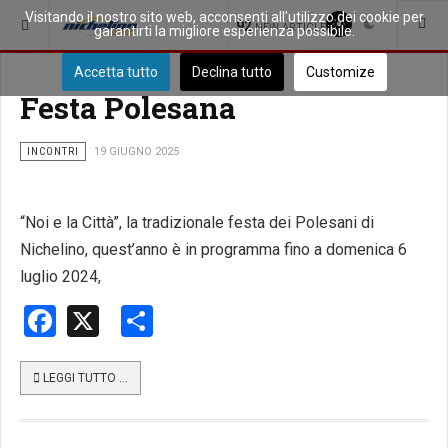
Visitando il nostro sito web, acconsenti all'utilizzo dei cookie per
SEI QUI:
PICCOLA CITTÀ
92
NEW ARTICLES
garantirti la migliore esperienza possibile.
Accetta tutto
Declina tutto
Customize
Festa Polesana
INCONTRI
19 GIUGNO 2025
“Noi e la Città”, la tradizionale festa dei Polesani di
Nichelino, quest’anno è in programma fino a domenica 6
luglio 2024,
Facebook
X
Share
LEGGI TUTTO …