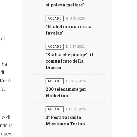
si poteva mettere"
ACCADE
GIU 30 2025
"Nichelino non è una
favelas"
 di
ACCADE
DIC 17 2022
"Statua che piange", il
comunicato della
e ha
Diocesi
di
nta–
è
ACCADE
GEN 17 2026
tà,
200 telecamere per
Nichelino
ACCADE
OTT 03 2025
 o di
3° Festival della
Missione a Torino
ntinua
mmagini