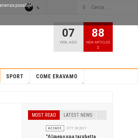
perienza possibile.
07
88
VEN
,
AGO
NEW ARTICLES
SPORT
COME ERAVAMO
MOST READ
LATEST NEWS
ACCADE
OTT 18 2017
"Almeno una targhetta