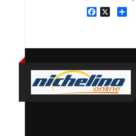
Faceboo
X
S