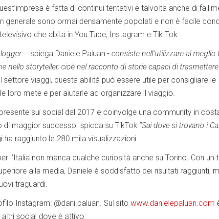
est’impresa è fatta di continui tentativi e talvolta anche di fallime
b in generale sono ormai densamente popolati e non è facile conq
elevisivo che abita in You Tube, Instagram e Tik Tok
 blogger
– spiega Daniele Paluan -
consiste nell’utilizzare al meglio t
 nello storyteller, cioè nel racconto di storie capaci di trasmettere
settore viaggi, questa abilità può essere utile per consigliare le
le loro mete e per aiutarle ad organizzare il viaggio.
presente sui social dal 2017 e coinvolge una community in cost
deo di maggior successo spicca su TikTok
“Sai dove si trovano i Ca
 ha raggiunto le 280 mila visualizzazioni.
o per l’Italia non manca qualche curiosità anche su Torino. Con un 
periore alla media, Daniele è soddisfatto dei risultati raggiunti, 
uovi traguardi.
ofilo Instagram: @dani.paluan. Sul sito
www.danielepaluan.com
i altri social dove è attivo.