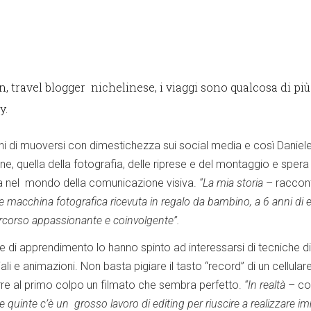
, travel blogger nichelinese, i viaggi sono qualcosa di più
y.
vani di muoversi con dimestichezza sui social media e così Daniel
ne, quella della fotografia, delle riprese e del montaggio e spera 
da nel mondo della comunicazione visiva.
“La mia storia
– racco
e macchina fotografica ricevuta in regalo da bambino, a 6 anni di e
rcorso appassionante e coinvolgente”.
te di apprendimento lo hanno spinto ad interessarsi di tecniche di
li e animazioni. Non basta pigiare il tasto “record” di un cellulare
rre al primo colpo un filmato che sembra perfetto.
“In realtà
– co
le quinte c’è un grosso lavoro di editing per riuscire a realizzare i