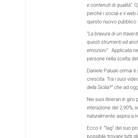
e contenuti di qualità”.
Qu
perché i social e il we
questo nuovo pubblico t
“La bravura di un travel
questi strumenti ed anche
emozioni”.
Applicata nel 
persone nella scelta del
Daniele Paluan ormai è 
crescita. Tra i suoi vi
della Sicilia?”
che ad oggi
Nei suoi itinerari in gir
interazione del 2,90%, su
naturalmente aspira a n
Ecco il “tag” del suo pr
possibile trovare tutti gl