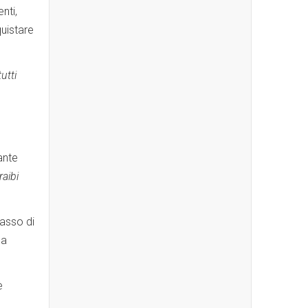
nti,
uistare
utti
ante
raibi
tasso di
ma
è