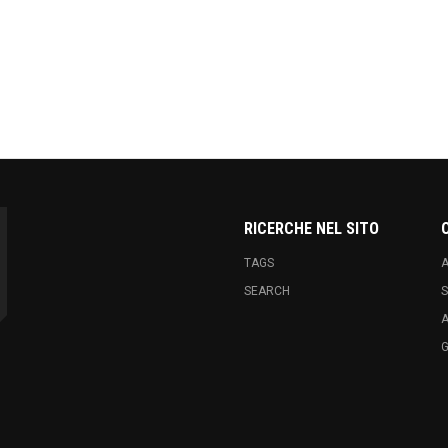
k
hare
RICERCHE NEL SITO
TAGS
A
SEARCH
S