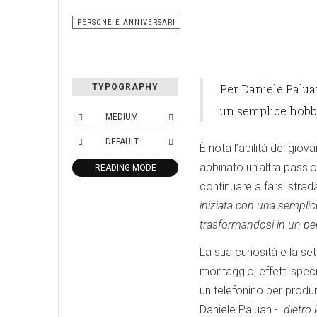
PERSONE E ANNIVERSARI
Per Daniele Paluan
TYPOGRAPHY
un semplice hobb
MEDIUM
DEFAULT
È nota l’abilità dei gio
abbinato un’altra passio
READING MODE
continuare a farsi stra
iniziata con una semplic
trasformandosi in un pe
La sua curiosità e la se
montaggio, effetti specia
un telefonino per produ
Daniele Paluan -
dietro 