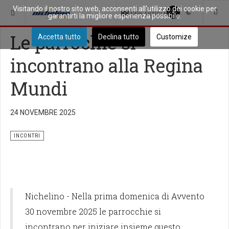
Visitando il nostro sito web, acconsenti all'utilizzo dei cookie per
SEI QUI:
PICCOLA CITTÀ
INCONTRI
88
NEW ARTICLES
garantirti la migliore esperienza possibile.
Le parrochie si
Accetta tutto
Declina tutto
Customize
incontrano alla Regina
Mundi
24 NOVEMBRE 2025
INCONTRI
Nichelino - Nella prima domenica di Avvento
30 novembre 2025 le parrocchie si
incontrano per iniziare insieme questo