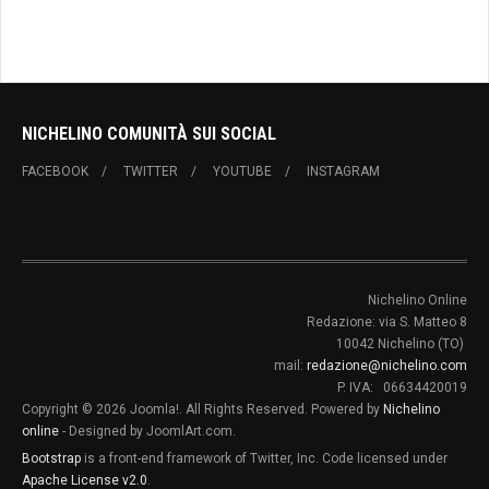
NICHELINO COMUNITÀ SUI SOCIAL
FACEBOOK
TWITTER
YOUTUBE
INSTAGRAM
Nichelino Online
Redazione: via S. Matteo 8
10042 Nichelino (TO)
mail:
redazione@nichelino.com
P. IVA: 06634420019
Copyright © 2026 Joomla!. All Rights Reserved. Powered by
Nichelino
online
- Designed by JoomlArt.com.
Bootstrap
is a front-end framework of Twitter, Inc. Code licensed under
Apache License v2.0
.